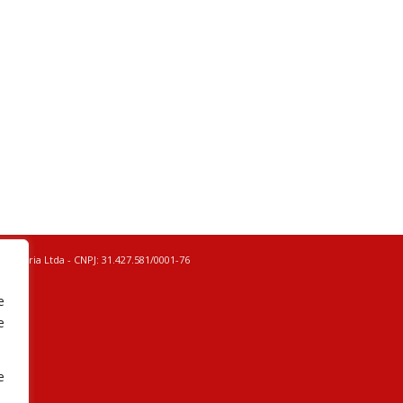
Movelaria Ltda - CNPJ: 31.427.581/0001-76
e
e
e