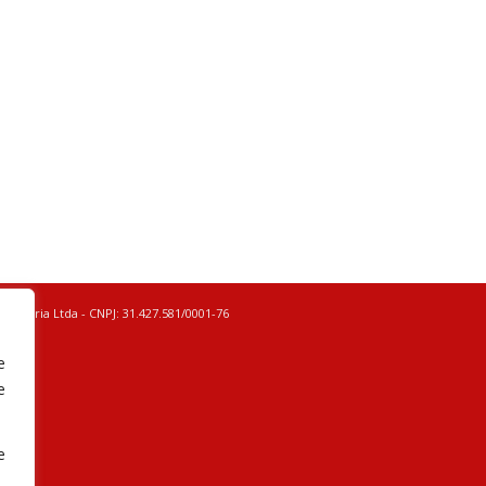
Movelaria Ltda - CNPJ: 31.427.581/0001-76
e
e
e